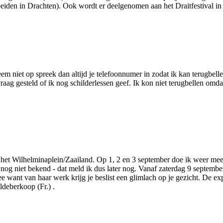
beiden in Drachten). Ook wordt er deelgenomen aan het Draitfestival i
m niet op spreek dan altijd je telefoonnumer in zodat ik kan terugbell
raag gesteld of ik nog schilderlessen geef. Ik kon niet terugbellen o
 het Wilhelminaplein/Zaailand. Op 1, 2 en 3 september doe ik weer mee
 nog niet bekend - dat meld ik dus later nog. Vanaf zaterdag 9 septembe
ee want van haar werk krijg je beslist een glimlach op je gezicht. De 
ldeberkoop (Fr.) .