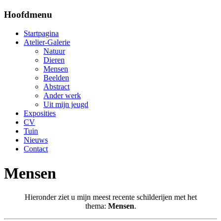
Hoofdmenu
Startpagina
Atelier-Galerie
Natuur
Dieren
Mensen
Beelden
Abstract
Ander werk
Uit mijn jeugd
Exposities
CV
Tuin
Nieuws
Contact
Mensen
Hieronder ziet u mijn meest recente schilderijen met het
thema:
Mensen
.