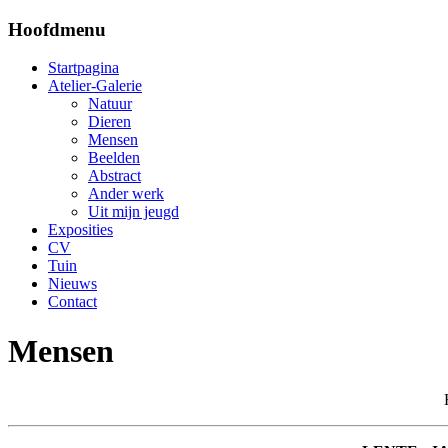
Hoofdmenu
Startpagina
Atelier-Galerie
Natuur
Dieren
Mensen
Beelden
Abstract
Ander werk
Uit mijn jeugd
Exposities
CV
Tuin
Nieuws
Contact
Mensen