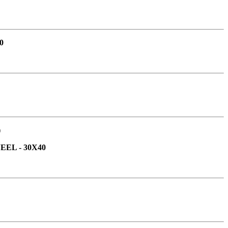
0
)
EL - 30X40