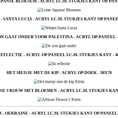
APANSE BLOESEM - ACRYL I.C.M. STUKJES KANT OP PANE
. SANTA LUCIA - ACRYL I.C.M. STUKJES KANT OP PANEEL
N GAAT ONDER VOOR PALESTINA - ACRYL OP PANEEL -
REFLECTIE - ACRYL OP PANEEL I.C.M. STUKJES KANT - 4
HET MEISJE MET DE KIP - ACRYL OP DOEK - 50X70
SE VROUW MET BLOEMEN - ACRYL I.C.M. STUKJES KANT
. OEKRAINE - ACRYL I.C.M. STUKJES KANT OP PANEEL 