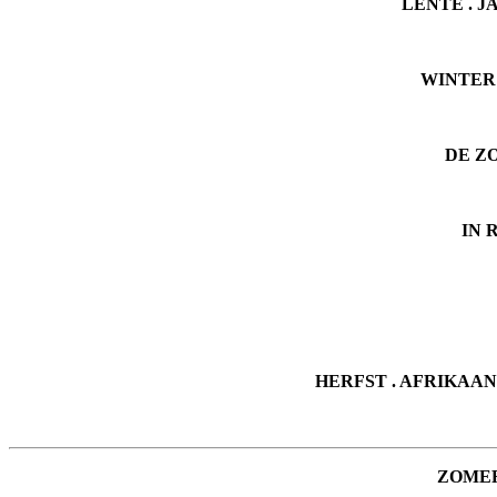
LENTE . J
WINTER 
DE ZO
IN 
HERFST . AFRIKAAN
ZOMER 